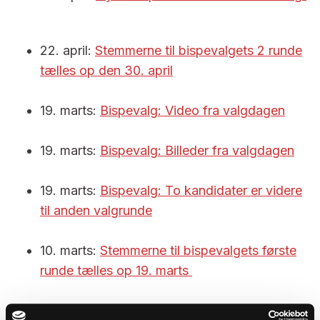
22. april:
Stemmerne til bispevalgets 2 runde
tælles op den 30. april
19. marts:
Bispevalg: Video fra valgdagen
19. marts:
Bispevalg: Billeder fra valgdagen
19. marts:
Bispevalg: To kandidater er videre
til anden valgrunde
10. marts:
Stemmerne til bispevalgets første
runde tælles op 19. marts
26. februar:
Bispevalget i Aarhus Stift er