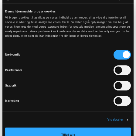
skudt i gang
Denne hjemmeside bruger cookies
Vi bruger cookies til at tilpasse vores indhold og annoncer, til at vise dig funktioner til
20. januar:
10 spørgsmål til kandidaterne |
sociale medier og til at analysere vores trafik. Vi deler også oplysninger om din brug af
vores hjemmeside med vores partnere inden for sociale medier, annonceringspartnere og
Aarhus Stift
analysepartnere. Vores partnere kan kombinere disse data med andre oplysninger, du har
givet dem, eller som de har indsamlet fra din brug af deres tjenester.
13. januar:
Her er kandidaterne til bispevalget
Samtykkevalg
i Aarhus Stift
Nødvendig
Præferencer
14. november:
Valgbestyrelsen er klar til
arbejdet
Statistik
20. oktober:
Bispevalget i Aarhus Stift er
Marketing
udskrevet
Vis detaljer
28. august:
Aarhus Stift skal have ny biskop
Tillad alle