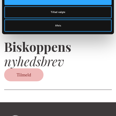
Bemærk: Datoerne markerer offentliggørelse af
Tillad valgte
nyheden.
Afvis
Biskoppens
nyhedsbrev
Tilmeld