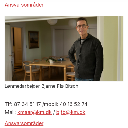
Ansvarsområder
Lønmedarbejder Bjarne Flø Bitsch
Tlf: 87 34 51 17 /mobil: 40 16 52 74
Mail:
kmaar@km.dk
/
bjfb@km.dk
Ansvarsområder