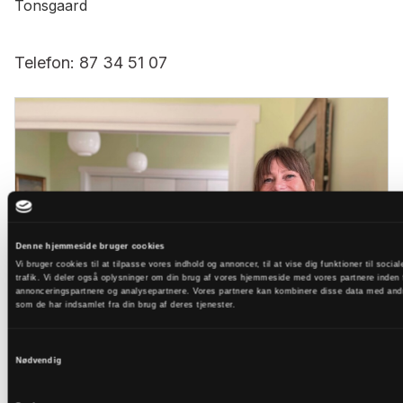
Tonsgaard
Telefon: 87 34 51 07
Denne hjemmeside bruger cookies
Vi bruger cookies til at tilpasse vores indhold og annoncer, til at vise dig funktioner til socia
trafik. Vi deler også oplysninger om din brug af vores hjemmeside med vores partnere inden 
annonceringspartnere og analysepartnere. Vores partnere kan kombinere disse data med andre
som de har indsamlet fra din brug af deres tjenester.
Administrativ medarbejder Lone Svenningsen
Samtykkevalg
Nødvendig
Telefon: 3012 1035