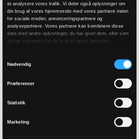
at analysere vores trafik. Vi deler også oplysninger om
din brug af vores hjemmeside med vores partnere inden
for sociale medier, annonceringspartnere og
analysepartnere. Vores partnere kan kombinere disse
Stiftamtmand
data med andre oplysninger, du har givet dem, eller som
msl@ast.dk
Morten Starch Lauritsen træffes på:
tlf.: 4077 7410
de har indsamlet fra din brug af deres tjenester.
Samtykkevalg
Nødvendig
Præferencer
Statistik
Marketing
Biskop