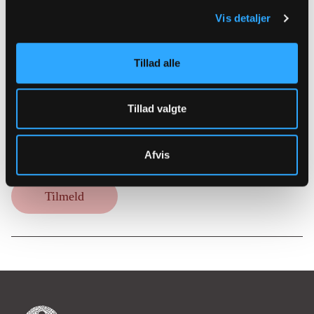
tlf.: 8614 5100
Vis detaljer
Tillad alle
Biskoppens
Tillad valgte
nyhedsbrev
Afvis
Tilmeld