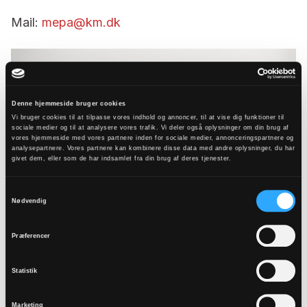
Mail:
mepa@km.dk
Denne hjemmeside bruger cookies
Vi bruger cookies til at tilpasse vores indhold og annoncer, til at vise dig funktioner til
sociale medier og til at analysere vores trafik. Vi deler også oplysninger om din brug af
vores hjemmeside med vores partnere inden for sociale medier, annonceringspartnere og
analysepartnere. Vores partnere kan kombinere disse data med andre oplysninger, du har
givet dem, eller som de har indsamlet fra din brug af deres tjenester.
Samtykkevalg
Nødvendig
Præferencer
Biskoppens
Statistik
Marketing