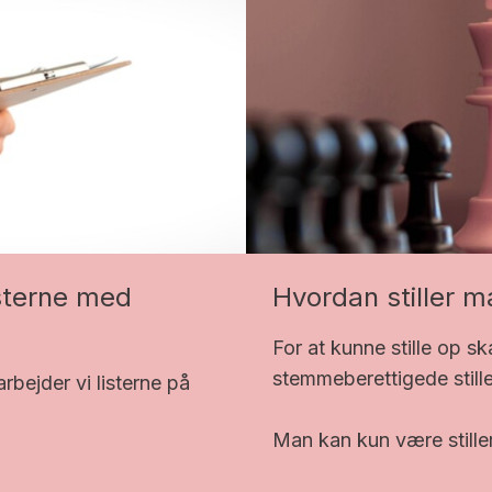
sterne med
Hvordan stiller 
For at kunne stille op s
stemmeberettigede still
rbejder vi listerne på
Man kan kun være stille