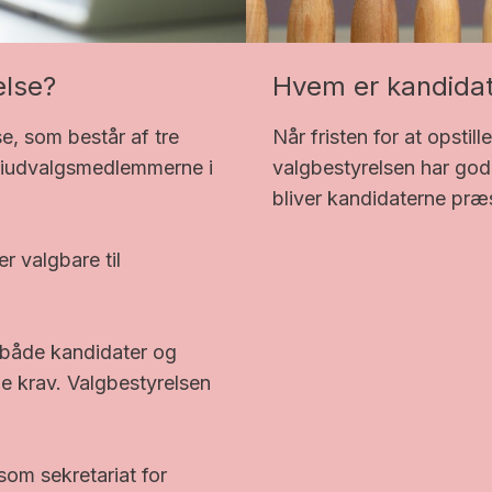
else?
Hvem er kandida
e, som består af tre
Når fristen for at opstil
tiudvalgsmedlemmerne i
valgbestyrelsen har godk
bliver kandidaterne præ
r valgbare til
t både kandidater og
de krav. Valgbestyrelsen
som sekretariat for