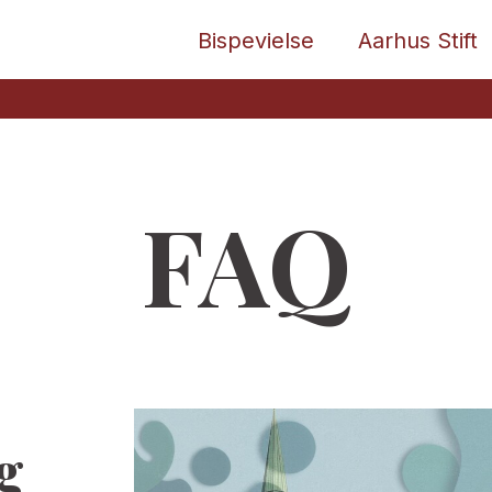
Bispevielse
Aarhus Stift
FAQ
g