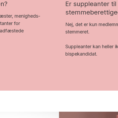
en?
Er suppleanter t
stemmeberettige
ræster, menigheds-
anter for
Nej, det er kun medlemm
stadfæstede
stemmeret.
Suppleanter kan heller ik
bispekandidat.