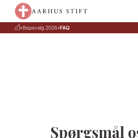
•
Bispevalg 2026
•
FAQ
Spørgsmål o