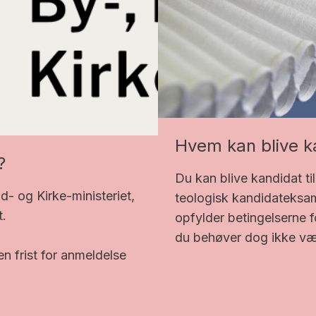
Hvem kan blive ka
?
Du kan blive kandidat ti
d- og Kirke-ministeriet,
teologisk kandidateksam
t.
opfylder betingelserne f
du behøver dog ikke væ
en frist for anmeldelse