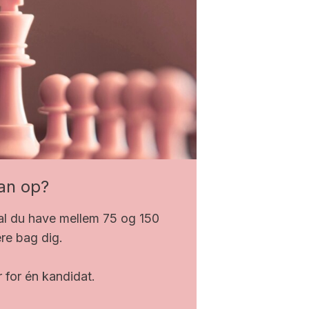
man op?
kal du have mellem 75 og 150
ere bag dig.
r for én kandidat.