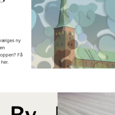
 vælges ny
 en
koppen? Få
her.