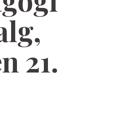
gogi
alg,
n 21.