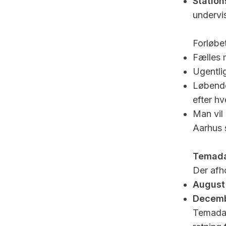
Statio
undervi
Forløbet
Fælles 
Ugentli
Løbende
efter h
Man vil
Aarhus s
Temad
Der afh
August 
Decemb
Temadag