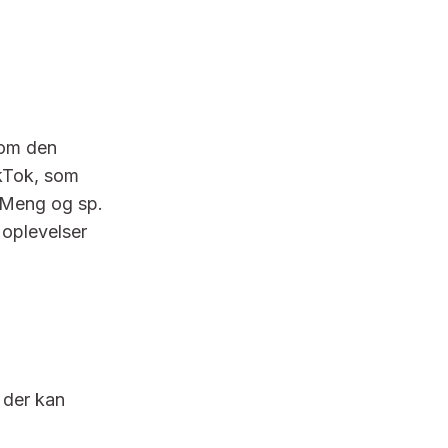
 om den
kTok, som
s Meng og sp.
 oplevelser
 der kan