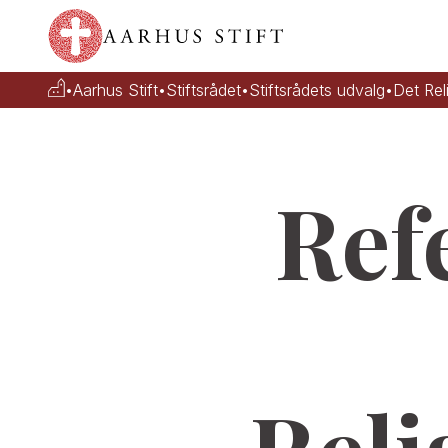
•
Aarhus Stift
•
Stiftsrådet
•
Stiftsrådets udvalg
•
Det Rel
Ref