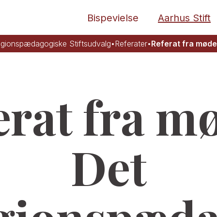
Bispevielse
Aarhus Stift
igionspædagogiske Stiftsudvalg
•
Referater
•
Referat fra mød
erat fra mø
Det