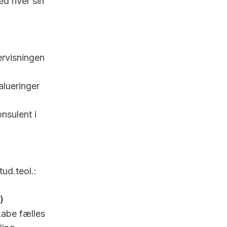
ed hver sin
rvisningen
alueringer
nsulent i
ud.teol.:
)
kabe fælles