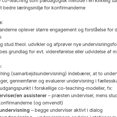
 co-teaching som pædagogisk metode i en kirkelig
t bedre læringsmiljø for konfirmanderne
e:
anderne oplever større engagement og forståelse for d
b
g stud.theol. udvikler og afprøver nye undervisningsf
es grundlag for evt. videreførelse eller udvidelse af 
:
hing (samarbejdsundervisning) indebærer, at to under
ger, gennemfører og evaluerer undervisning i fællessk
 udgangspunkt i forskellige co-teaching-modeller, fx:
rviser/en assisterer
– præsten underviser, mens stud
 konfirmanderne (og omvendt)
 undervisning
– begge underviser aktivt i dialog