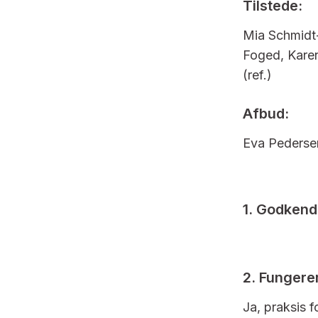
Tilstede:
Mia Schmidt-
Foged, Karen
(ref.)
Afbud:
Eva Pedersen
1. Godkend
2. Fungere
Ja, praksis f