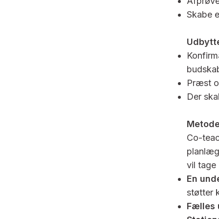
Afprøve
Skabe e
Udbytt
Konfirm
budska
Præst o
Der skab
Metode
Co-teac
planlæg
vil tage
En unde
støtter
Fælles