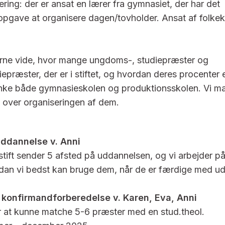
ring: der er ansat en lærer fra gymnasiet, der har det
opgave at organisere dagen/tovholder. Ansat af folkek
gerne vide, hvor mange ungdoms-, studiepræster og
præster, der er i stiftet, og hvordan deres procenter er
nke både gymnasieskolen og produktionsskolen. Vi ma
k over organiseringen af dem.
ddannelse v. Anni
tift sender 5 afsted på uddannelsen, og vi arbejder på
rdan vi bedst kan bruge dem, når de er færdige med u
 konfirmandforberedelse v. Karen, Eva, Anni
r at kunne matche 5-6 præster med en stud.theol.