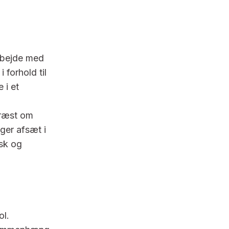
arbejde med
 forhold til
 i et
præst om
ger afsæt i
sk og
ol.