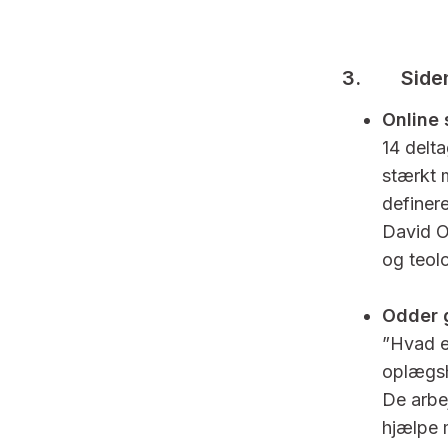
3. Siden 
Online 
14 delt
stærkt 
definer
David O
og teol
Odder 
”Hvad e
oplægsho
De arbe
hjælpe m