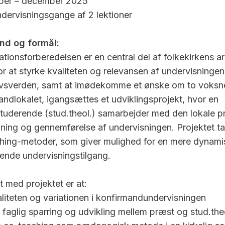
ber – december 2025
ndervisningsgange af 2 lektioner
nd og formål:
ationsforberedelsen er en central del af folkekirkens 
r at styrke kvaliteten og relevansen af undervisningen i
ivsverden, samt at imødekomme et ønske om to voksne
andlokalet, igangsættes et udviklingsprojekt, hvor en
studerende (stud.theol.) samarbejder med den lokale 
ning og gennemførelse af undervisningen. Projektet ta
hing-metoder, som giver mulighed for en mere dynami
rende undervisningstilgang.
 med projektet er at:
liteten og variationen i konfirmandundervisningen
faglig sparring og udvikling mellem præst og stud.the