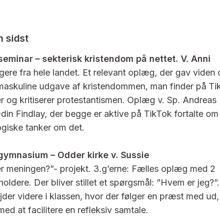
sidst
seminar – sekterisk kristendom på nettet. V. Anni
agere fra hele landet. Et relevant oplæg, der gav viden
maskuline udgave af kristendommen, man finder på Ti
er og kritiserer protestantismen. Oplæg v. Sp. Andrea
din Findlay, der begge er aktive på TikTok fortalte om
ogiske tanker om det.
gymnasium – Odder kirke v. Sussie
r meningen?”- projekt. 3.g’erne: Fælles oplæg med 2
ldere. Der bliver stillet et spørgsmål: ”Hvem er jeg?”.
jder videre i klassen, hvor der følger en præst med ud,
ed at facilitere en refleksiv samtale.