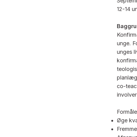
Septem
12-14 u
Baggru
Konfirm
unge. Fo
unges l
konfirm
teologi
planlæg
co-teac
involve
Formålet
Øge kva
Fremme 