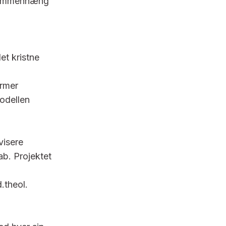
 sammenhæng
et kristne
ormer
modellen
visere
ab. Projektet
.theol.