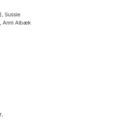
), Sussie
n, Anni Albæk
r.