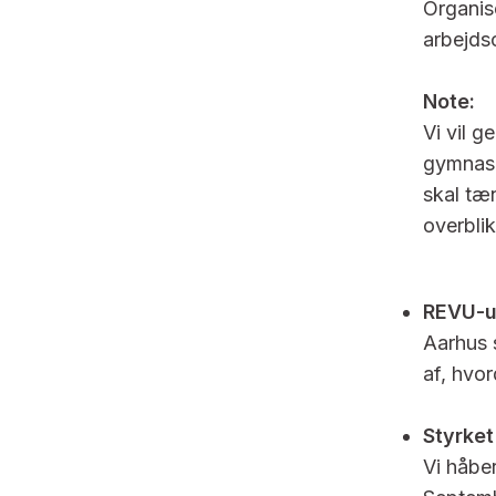
Organise
arbejds
Note:
Vi vil 
gymnasie
skal tæ
overbli
REVU-u
Aarhus s
af, hvo
Styrket
Vi håbe