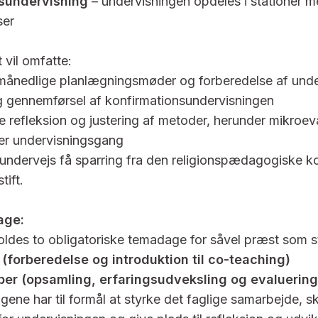
nsundervisning
– undervisningen opdeles i stationer m
ser
 vil omfatte:
månedlige planlægningsmøder og forberedelse af unde
g gennemførsel af konfirmationsundervisningen
 refleksion og justering af metoder, herunder mikroev
ver undervisningsgang
 undervejs få sparring fra den religionspædagogiske ko
tift.
age:
oldes to obligatoriske temadage for såvel præst som st
(forberedelse og introduktion til co-teaching)
er (opsamling, erfaringsudveksling og evaluering
ene har til formål at styrke det faglige samarbejde, s