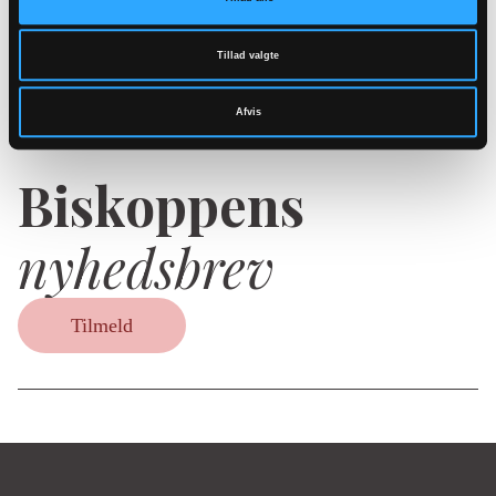
for bevilling af lån
Tillad valgte
Afvis
Biskoppens
nyhedsbrev
Tilmeld