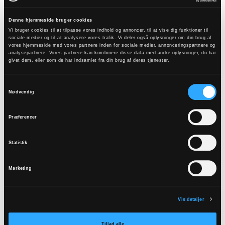
modtagelse af ansøgninger
Denne hjemmeside bruger cookies
Vi bruger cookies til at tilpasse vores indhold og annoncer, til at vise dig funktioner til
sociale medier og til at analysere vores trafik. Vi deler også oplysninger om din brug af
vores hjemmeside med vores partnere inden for sociale medier, annonceringspartnere og
analysepartnere. Vores partnere kan kombinere disse data med andre oplysninger, du har
givet dem, eller som de har indsamlet fra din brug af deres tjenester.
Samtykkevalg
Nødvendig
Præferencer
Statistik
Marketing
Lån i stiftsmidlerne
Vis detaljer
Læs om stiftsrådets lånepolitik og retningslinjer
Tillad alle