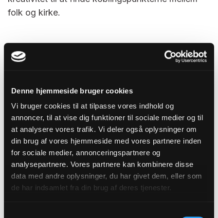
folk og kirke.
2. Hvad er den vigtigste opgave for en ny
biskop over Aarhus Stift?
Verden forandrer sig omkring os i det nære og i
Denne hjemmeside bruger cookies
storpolitikken. Der er så meget, som vi ikke har
Vi bruger cookies til at tilpasse vores indhold og
magt over.
annoncer, til at vise dig funktioner til sociale medier og til
Jeg vil som biskop holde fast i, at en af de
at analysere vores trafik. Vi deler også oplysninger om
din brug af vores hjemmeside med vores partnere inden
vigtigste opgaver er det, kirken er sat i verden for:
for sociale medier, annonceringspartnere og
Forkyndelse af kristendom, som fastholder os på
analysepartnere. Vores partnere kan kombinere disse
Guds virke i vores verden, en Gud, som møder os i
data med andre oplysninger, du har givet dem, eller som
det store og i det nære med håb, men også med
de har indsamlet fra din brug af deres tjenester.
en opgave: at bygge et medmenneskeligt
samfund med plads til alle.
Samtykkevalg