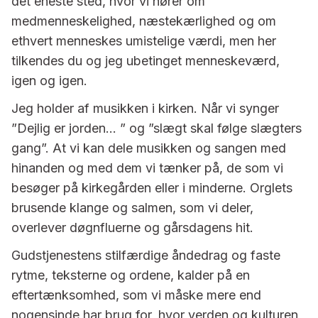
det eneste sted, hvor vi hører om
medmenneskelighed, næstekærlighed og om
ethvert menneskes umistelige værdi, men her
tilkendes du og jeg ubetinget menneskeværd,
igen og igen.
Jeg holder af musikken i kirken. Når vi synger
”Dejlig er jorden… ” og ”slægt skal følge slægters
gang”. At vi kan dele musikken og sangen med
hinanden og med dem vi tænker på, de som vi
besøger på kirkegården eller i minderne. Orglets
brusende klange og salmen, som vi deler,
overlever døgnfluerne og gårsdagens hit.
Gudstjenestens stilfærdige åndedrag og faste
rytme, teksterne og ordene, kalder på en
eftertænksomhed, som vi måske mere end
nogensinde har brug for, hvor verden og kulturen